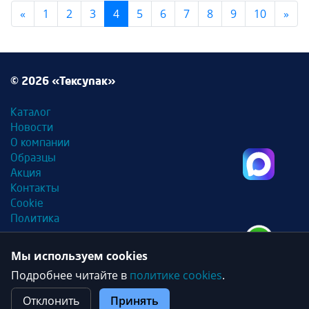
Previous
Nex
«
1
2
3
4
5
6
7
8
9
10
»
© 2026 «Тексупак»
Каталог
Новости
О компании
Образцы
Акция
Контакты
Cookie
Политика
Создание сайта
+ Marketing.ru
Мы используем cookies
Партнер
SiSS.ru
Подробнее читайте в
политике cookies
.
Отклонить
Принять
Текущее состояние cookie:
не выбрано