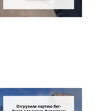
Отгрузили партию биг-
бегов для зерна фермерам