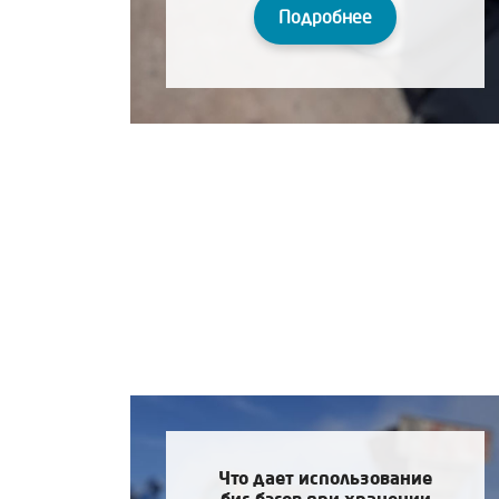
Подробнее
Что дает использование
биг-бэгов при хранении