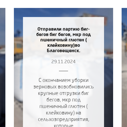
Отправили партию биг-
бегов биг бегов, мкр под
пшеничный глютен (
клейковину)во
Благовещенск.
29.11.2024
С окончанием уборки
зерновых возобновились
крупные отгрузки биг
бегов, мкр под
пшеничный глютен (
клейковину) на
сельхозпредприятия,
которые