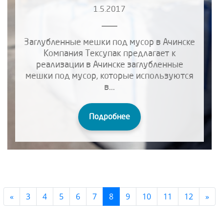
1.5.2017
Заглубленные мешки под мусор в Ачинске
Компания Тексупак предлагает к
реализации в Ачинске заглубленные
мешки под мусор, которые используются
в...
Подробнее
Previous
Ne
«
3
4
5
6
7
8
9
10
11
12
»