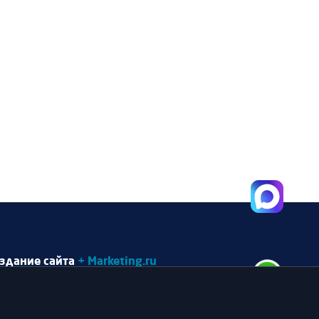
здание сайта
+ Marketing.ru
артнер
SiSS.ru