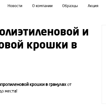
Новости
О компании
Образцы
Акция
полиэтиленовой и
овой крошки в
ипропиленовой крошки в гранулах
от
до места!