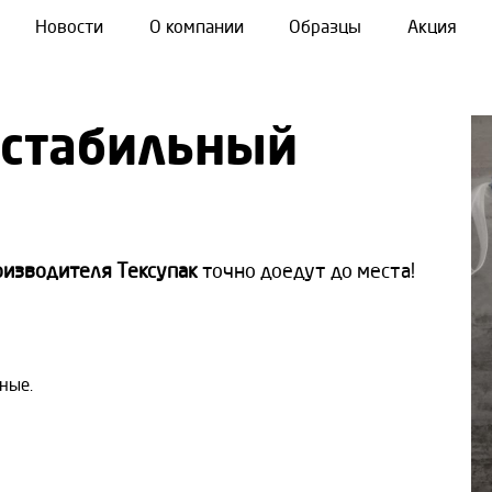
Новости
О компании
Образцы
Акция
остабильный
оизводителя Тексупак
точно доедут до места!
ные.